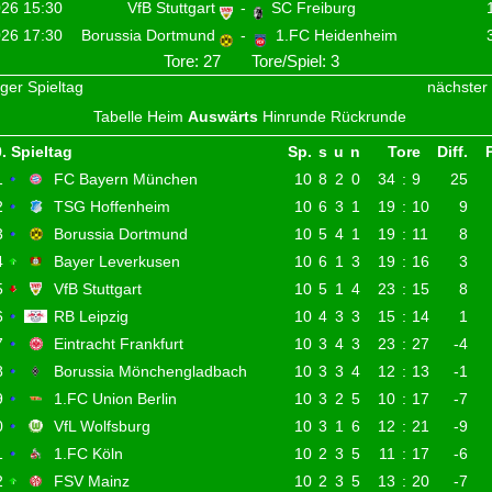
31.01.2026 15:30
Werder Bremen
-
31.01.2026 15:30
TSG Hoffenheim
-
31.01.2026 15:30
FC Augsburg
-
31.01.2026 18:30
Hamburger SV
-
01.02.2026 15:30
VfB Stuttgart
-
01.02.2026 17:30
Borussia Dortmund
-
Tore: 27 T
« vorheriger Spieltag
Tabelle
Heim
Auswär
20. Spieltag
1
FC Bayern München
2
TSG Hoffenheim
3
Borussia Dortmund