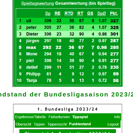
17
1.FC Heidenheim
18
Hamburger SV
Gesamt-Tore: 982
Aktuellen Spieltag drucken
« zur Ligenübersicht
Endstand der Bunde