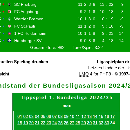
4
Bayer Leverkusen
5
VfB Stuttgart
6
RB Leipzig
7
Eintracht Frankfurt
8
Borussia Mönchengladbac
9
1.FC Union Berlin
10
VfL Wolfsburg
11
1.FC Köln
12
FSV Mainz
13
SC Freiburg
14
FC Augsburg
15
Werder Bremen
16
FC St.Pauli