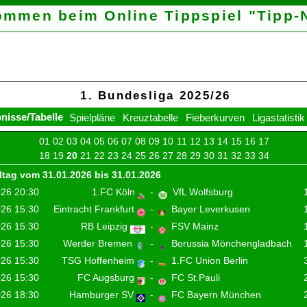
Willkommen beim Online
sum
1. Bundesl
Kalender
Ergebnisse/Tabelle
Spielpläne
Kreuzt
01
02
03
04
05
06
07
08
18
19
20
21
22
23
24
25
20. Spieltag vom 31.01.2026 bis 31.01.20
30.01.2026 20:30
1.FC Köln
-
31.01.2026 15:30
Eintracht Frankfurt
-
31.01.2026 15:30
RB Leipzig
-