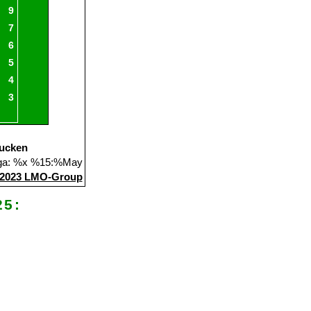
10
6
1
3
19
:
16
3
19
10
5
1
4
23
:
15
8
16
10
4
3
3
15
:
14
1
15
10
3
4
3
23
:
27
-4
13
h
10
3
3
4
12
:
13
-1
12
10
3
2
5
10
:
17
-7
11
10
3
1
6
12
:
21
-9
10
10
2
3
5
11
:
17
-6
9
10
2
3
5
13
:
20
-7
9
11
2
3
6
13
:
22
-9
9
9
2
1
6
10
:
18
-8
7
10
1
3
6
10
:
19
-9
6
11
1
2
8
9
:
18
-9
5