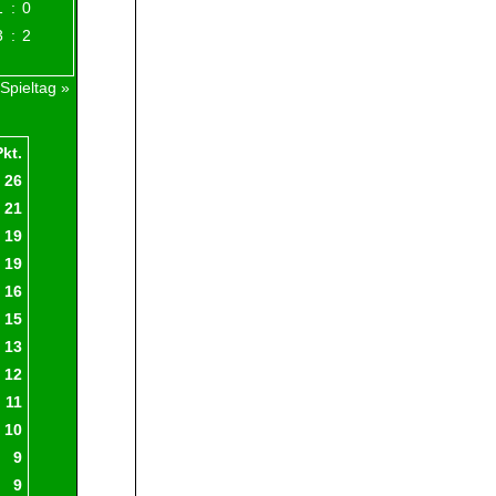
Borussia Mönchengladbach
1
:
1
1.FC Union Berlin
3
:
1
FC St.Pauli
2
:
1
FC Bayern München
2
:
2
SC Freiburg
1
:
0
1.FC Heidenheim
3
:
2
ore/Spiel: 3
nächster Spieltag »
ts
Hinrunde
Rückrunde
Sp.
s
u
n
Tore
Diff.
Pkt.
10
8
2
0
34
:
9
25
26
10
6
3
1
19
:
10
9
21
10
5
4
1
19
:
11
8
19