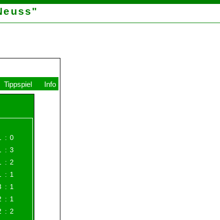
 Tippspiel "Tipp-Neuss"
iga 2025/26
abelle
Fieberkurven
Ligastatistik
Tippspiel
Inf
09
10
11
12
13
14
15
16
17
26
27
28
29
30
31
32
33
34
26
VfL Wolfsburg
1
:
0
Bayer Leverkusen
1
:
3
FSV Mainz
1
:
2